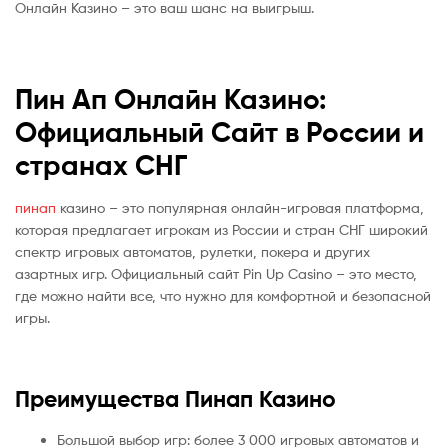
Онлайн Казино – это ваш шанс на выигрыш.
Пин Ап Онлайн Казино:
Официальный Сайт в России и
странах СНГ
пинап
казино – это популярная онлайн-игровая платформа,
которая предлагает игрокам из России и стран СНГ широкий
спектр игровых автоматов, рулетки, покера и других
азартных игр. Официальный сайт Pin Up Casino – это место,
где можно найти все, что нужно для комфортной и безопасной
игры.
Преимущества Пинап Казино
Большой выбор игр: более 3 000 игровых автоматов и