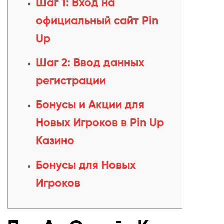
Шаг 1: Вход на
официальный сайт Pin
Up
Шаг 2: Ввод данных
регистрации
Бонусы и Акции для
Новых Игроков в Pin Up
Казино
Бонусы для Новых
Игроков