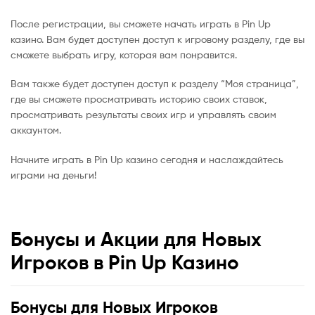
После регистрации, вы сможете начать играть в Pin Up
казино. Вам будет доступен доступ к игровому разделу, где вы
сможете выбрать игру, которая вам понравится.
Вам также будет доступен доступ к разделу “Моя страница”,
где вы сможете просматривать историю своих ставок,
просматривать результаты своих игр и управлять своим
аккаунтом.
Начните играть в Pin Up казино сегодня и наслаждайтесь
играми на деньги!
Бонусы и Акции для Новых
Игроков в Pin Up Казино
Бонусы для Новых Игроков