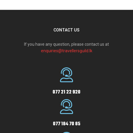
CONTACT US
If you have any question, please contact us at
enquiries@travellersguild.lk
077 21 22 920
077 184 70 85