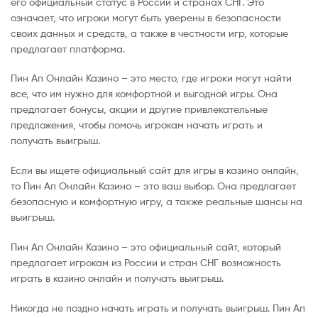
его официальный статус в России и странах СНГ. Это
означает, что игроки могут быть уверены в безопасности
своих данных и средств, а также в честности игр, которые
предлагает платформа.
Пин Ап Онлайн Казино – это место, где игроки могут найти
все, что им нужно для комфортной и выгодной игры. Она
предлагает бонусы, акции и другие привлекательные
предложения, чтобы помочь игрокам начать играть и
получать выигрыш.
Если вы ищете официальный сайт для игры в казино онлайн,
то Пин Ап Онлайн Казино – это ваш выбор. Она предлагает
безопасную и комфортную игру, а также реальные шансы на
выигрыш.
Пин Ап Онлайн Казино – это официальный сайт, который
предлагает игрокам из России и стран СНГ возможность
играть в казино онлайн и получать выигрыш.
Никогда не поздно начать играть и получать выигрыш. Пин Ап