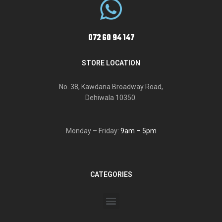
072 60 94 147
STORE LOCATION
No. 38, Kawdana Broadway Road,
Dehiwala 10350.
Monday – Friday:
9am – 5pm
CATEGORIES