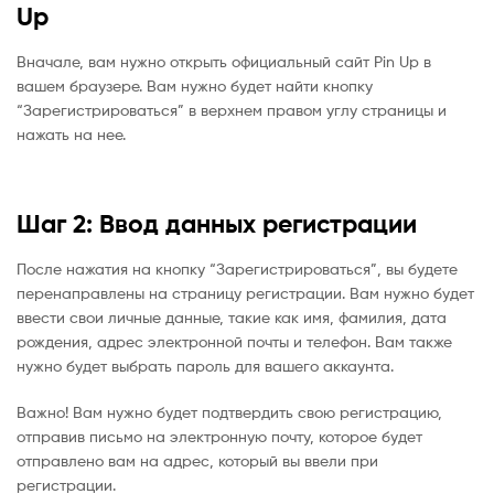
Up
Вначале, вам нужно открыть официальный сайт Pin Up в
вашем браузере. Вам нужно будет найти кнопку
“Зарегистрироваться” в верхнем правом углу страницы и
нажать на нее.
Шаг 2: Ввод данных регистрации
После нажатия на кнопку “Зарегистрироваться”, вы будете
перенаправлены на страницу регистрации. Вам нужно будет
ввести свои личные данные, такие как имя, фамилия, дата
рождения, адрес электронной почты и телефон. Вам также
нужно будет выбрать пароль для вашего аккаунта.
Важно! Вам нужно будет подтвердить свою регистрацию,
отправив письмо на электронную почту, которое будет
отправлено вам на адрес, который вы ввели при
регистрации.