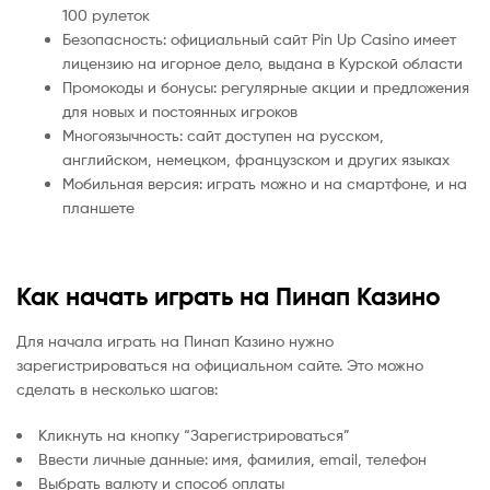
100 рулеток
Безопасность: официальный сайт Pin Up Casino имеет
лицензию на игорное дело, выдана в Курской области
Промокоды и бонусы: регулярные акции и предложения
для новых и постоянных игроков
Многоязычность: сайт доступен на русском,
английском, немецком, французском и других языках
Мобильная версия: играть можно и на смартфоне, и на
планшете
Как начать играть на Пинап Казино
Для начала играть на Пинап Казино нужно
зарегистрироваться на официальном сайте. Это можно
сделать в несколько шагов:
Кликнуть на кнопку “Зарегистрироваться”
Ввести личные данные: имя, фамилия, email, телефон
Выбрать валюту и способ оплаты