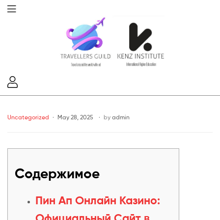
Uncategorized
May 28, 2025
by
admin
Содержимое
Пин Ап Онлайн Казино:
Официальный Сайт в