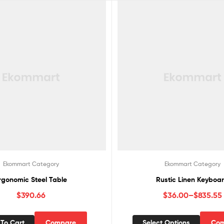
Ekommart Category
Ekommart Category
rgonomic Steel Table
Rustic Linen Keyboa
$
390.66
$
36.00
–
$
835.55
To Cart
Compare
Select Options
Com