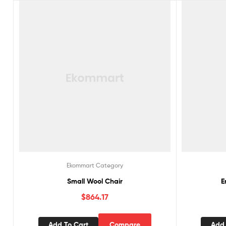
Ekommart Category
Small Wool Chair
E
$
864.17
Add To Cart
Compare
Add 