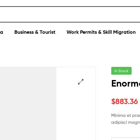
sa
Business & Tourist
Work Permits & Skill Migration
In Stock
Enorm
$
883.36
Minima et pra
adipisci magn