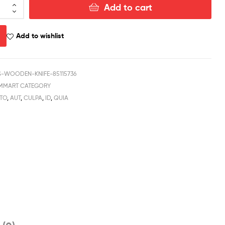
Add to cart
Add to wishlist
-WOODEN-KNIFE-85115736
MMART CATEGORY
CTO
,
AUT
,
CULPA
,
ID
,
QUIA