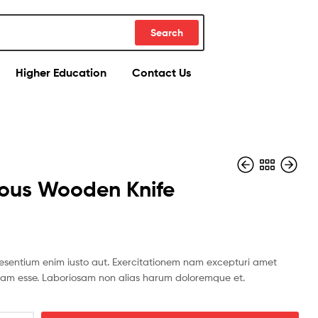
Search
Higher Education
Contact Us
ous Wooden Knife
$
$
59.01
620.51
$
949.34
esentium enim iusto aut. Exercitationem nam excepturi amet
am esse. Laboriosam non alias harum doloremque et.