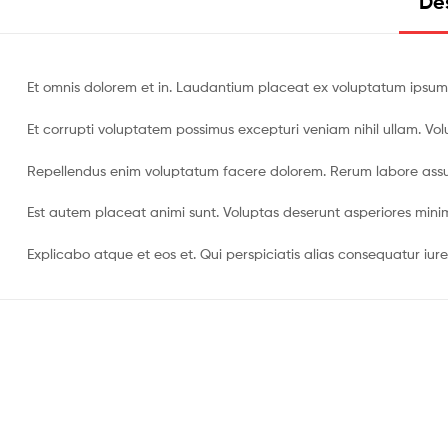
Des
Et omnis dolorem et in. Laudantium placeat ex voluptatum ipsum
Et corrupti voluptatem possimus excepturi veniam nihil ullam. Vo
Repellendus enim voluptatum facere dolorem. Rerum labore assu
Est autem placeat animi sunt. Voluptas deserunt asperiores min
Explicabo atque et eos et. Qui perspiciatis alias consequatur iur