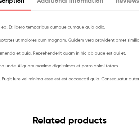
cription
Additional information
Reviews
 ea. Et libero temporibus cumque cumque quia odio.
luptates ut maiores cum magnam. Quidem vero provident amet similique
menda et quia. Reprehenderit quam in hic ab quae est qui et.
ima unde. Aliquam maxime dignissimos et porro animi totam.
e. Fugit iure vel minima esse est est occaecati quia. Consequatur aut
Related products