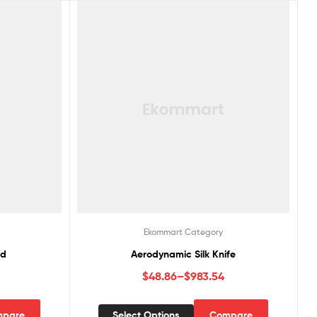
Ekommart Category
rd
Aerodynamic Silk Knife
$
48.86
–
$
983.54
pare
Select Options
Compare