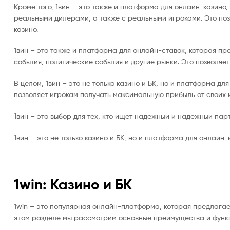
Кроме того, 1вин – это также и платформа для онлайн-казино
реальными дилерами, а также с реальными игроками. Это позв
казино.
1вин – это также и платформа для онлайн-ставок, которая п
события, политические события и другие рынки. Это позволяе
В целом, 1вин – это не только казино и БК, но и платформа д
позволяет игрокам получать максимальную прибыль от своих и
1вин – это выбор для тех, кто ищет надежный и надежный пар
1вин – это не только казино и БК, но и платформа для онлайн
1win: Казино и БК
1win – это популярная онлайн-платформа, которая предлагает
этом разделе мы рассмотрим основные преимущества и функци