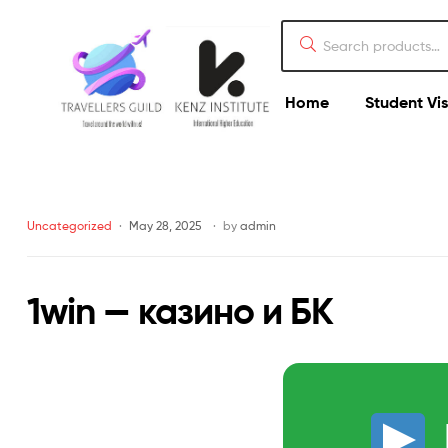
Home
Student Vi
Uncategorized
May 28, 2025
by
admin
1win — казино и БК