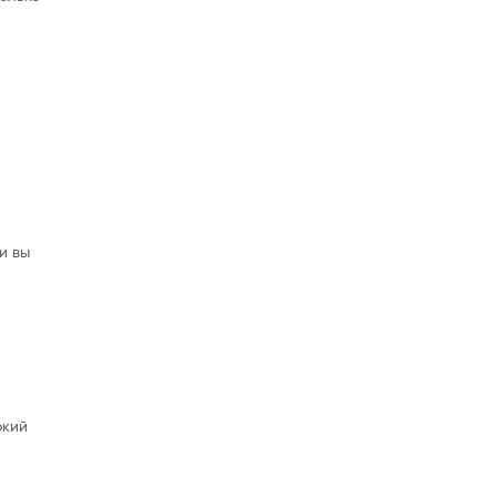
и вы
окий