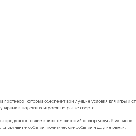
 партнера, который обеспечит вам лучшие условия для игры и ст
опулярных и надежных игроков на рынке азарта.
рая предлагает своим клиентам широкий спектр услуг. В их числе –
а спортивные события, политические события и другие рынки.