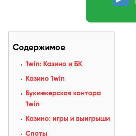
Содержимое
1win: Казино и БК
Казино 1win
Букмекерская контора
1win
Казино: игры и выигрыши
Слоты