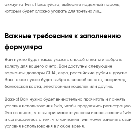
аккаунта 1win. Пожалуйста, выберите надежный пароль,
который будет сложно угадать для третьих лиц.
Важные требования к заполнению
формуляра
Вам нужно будет также указать способ оплаты и выбрать
валюту для вашего счета. Вам доступны следующие
варианты: доллары США, евро, российские рубли и другие.
Вам также нужно будет выбрать способ оплаты, например,
банковская карта, электронный кошелек или другие.
Важно! Вам нужно будет внимательно прочитать и принять
условия использования 1win, чтобы продолжить регистрацию.
Это означает, что вы принимаете условия использования 1win
и соглашаетесь с тем, что компания 1win может изменять свои
условия использования в любое время.