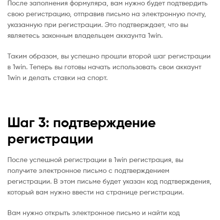
После заполнения формуляра, вам нужно будет подтвердить
свою регистрацию, отправив письмо на электронную почту,
указанную при регистрации. Это подтверждает, что вы
являетесь законным владельцем аккаунта 1win.
Таким образом, вы успешно прошли второй шаг регистрации
в 1win. Теперь вы готовы начать использовать свои аккаунт
1win и делать ставки на спорт.
Шаг 3: подтверждение
регистрации
После успешной регистрации в 1win регистрация, вы
получите электронное письмо с подтверждением
регистрации. В этом письме будет указан код подтверждения,
который вам нужно ввести на странице регистрации.
Вам нужно открыть электронное письмо и найти код