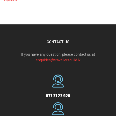
CONTACT US
If you have any question, please contact us at
enquiries@travellersguild.lk
077 21 22 920