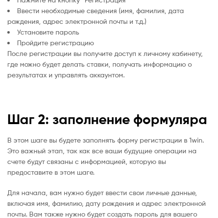
Ввести необходимые сведения (имя, фамилия, дата
рождения, адрес электронной почты и т.д.)
Установите пароль
Пройдите регистрацию
После регистрации вы получите доступ к личному кабинету,
где можно будет делать ставки, получать информацию о
результатах и управлять аккаунтом.
Шаг 2: заполнение формуляра
В этом шаге вы будете заполнять форму регистрации в 1win.
Это важный этап, так как все ваши будущие операции на
счете будут связаны с информацией, которую вы
предоставите в этом шаге.
Для начала, вам нужно будет ввести свои личные данные,
включая имя, фамилию, дату рождения и адрес электронной
почты. Вам также нужно будет создать пароль для вашего