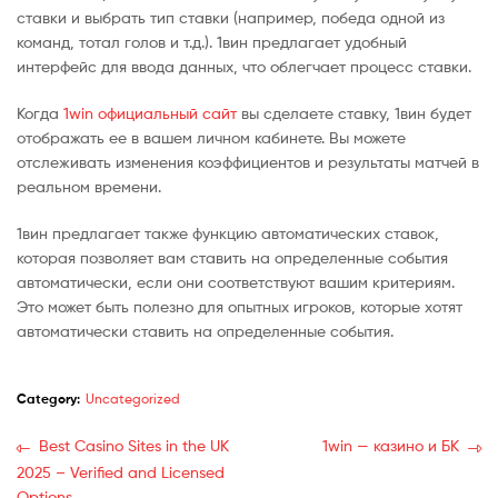
ставки и выбрать тип ставки (например, победа одной из
команд, тотал голов и т.д.). 1вин предлагает удобный
интерфейс для ввода данных, что облегчает процесс ставки.
Когда
1win официальный сайт
вы сделаете ставку, 1вин будет
отображать ее в вашем личном кабинете. Вы можете
отслеживать изменения коэффициентов и результаты матчей в
реальном времени.
1вин предлагает также функцию автоматических ставок,
которая позволяет вам ставить на определенные события
автоматически, если они соответствуют вашим критериям.
Это может быть полезно для опытных игроков, которые хотят
автоматически ставить на определенные события.
Category:
Uncategorized
Best Casino Sites in the UK
1win — казино и БК
2025 – Verified and Licensed
Options