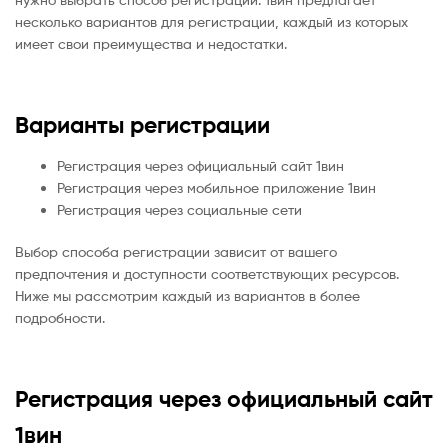
несколько вариантов для регистрации, каждый из которых
имеет свои преимущества и недостатки.
Варианты регистрации
Регистрация через официальный сайт 1вин
Регистрация через мобильное приложение 1вин
Регистрация через социальные сети
Выбор способа регистрации зависит от вашего
предпочтения и доступности соответствующих ресурсов.
Ниже мы рассмотрим каждый из вариантов в более
подробности.
Регистрация через официальный сайт
1вин