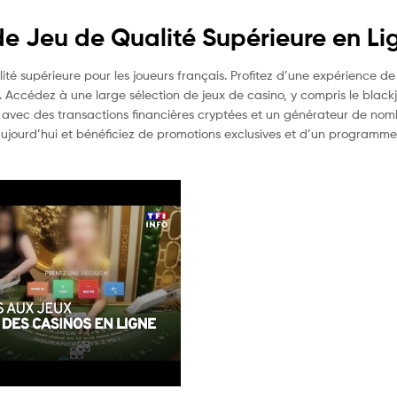
de Jeu de Qualité Supérieure en Li
té supérieure pour les joueurs français. Profitez d’une expérience de
le. Accédez à une large sélection de jeux de casino, y compris le blackj
té, avec des transactions financières cryptées et un générateur de no
aujourd’hui et bénéficiez de promotions exclusives et d’un programme 