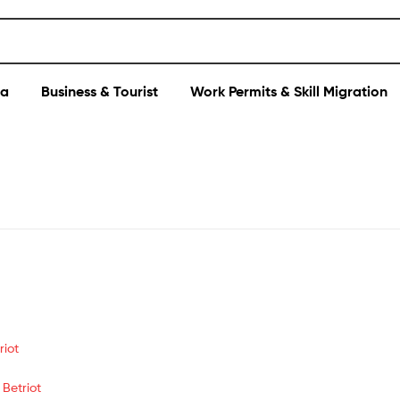
sa
Business & Tourist
Work Permits & Skill Migration
riot
Betriot