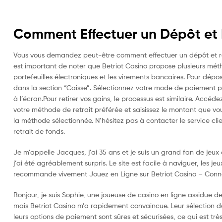
Comment Effectuer un Dépôt et R
Vous vous demandez peut-être comment effectuer un dépôt et retir
est important de noter que Betriot Casino propose plusieurs métho
portefeuilles électroniques et les virements bancaires. Pour dé
dans la section “Caisse”. Sélectionnez votre mode de paiement pré
à l’écran.Pour retirer vos gains, le processus est similaire. Accéd
votre méthode de retrait préférée et saisissez le montant que vous
la méthode sélectionnée. N’hésitez pas à contacter le service clie
retrait de fonds.
Je m’appelle Jacques, j’ai 35 ans et je suis un grand fan de jeux
j’ai été agréablement surpris. Le site est facile à naviguer, les jeu
recommande vivement Jouez en Ligne sur Betriot Casino – Conn
Bonjour, je suis Sophie, une joueuse de casino en ligne assidue d
mais Betriot Casino m’a rapidement convaincue. Leur sélection de
leurs options de paiement sont sûres et sécurisées, ce qui est trè