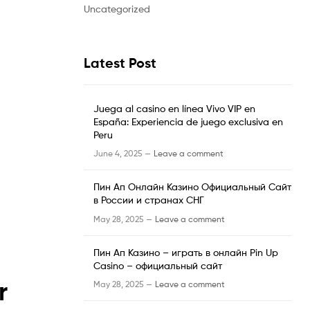
Uncategorized
Latest Post
Juega al casino en línea Vivo VIP en
España: Experiencia de juego exclusiva en
Peru
June 4, 2025 —
Leave a comment
Пин Ап Онлайн Казино Официальный Сайт
в России и странах СНГ
May 28, 2025 —
Leave a comment
Пин Ап Казино – играть в онлайн Pin Up
Casino – официальный сайт
r
May 28, 2025 —
Leave a comment