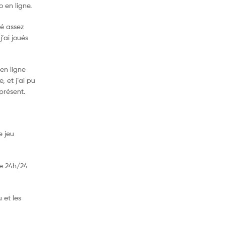
 en ligne.
té assez
j’ai joués
 en ligne
, et j’ai pu
présent.
e jeu
le 24h/24
 et les