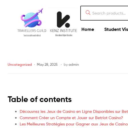
Home
Student Vi
Uncategorized
May 28, 2025
by
admin
Table of contents
Découvrez les Jeux de Casino en Ligne Disponibles sur Bet
Comment Créer un Compte et Jouer sur Betriot Casino?
Les Meilleures Stratégies pour Gagner aux Jeux de Casino 