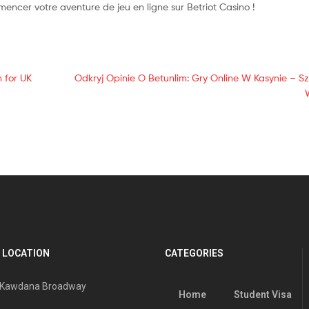
encer votre aventure de jeu en ligne sur Betriot Casino !
h for UK
Odkryj Opinie O Betunlim: Gry Online W Kasynie – 
 LOCATION
CATEGORIES
, Kawdana Broadway
Home
Student Visa