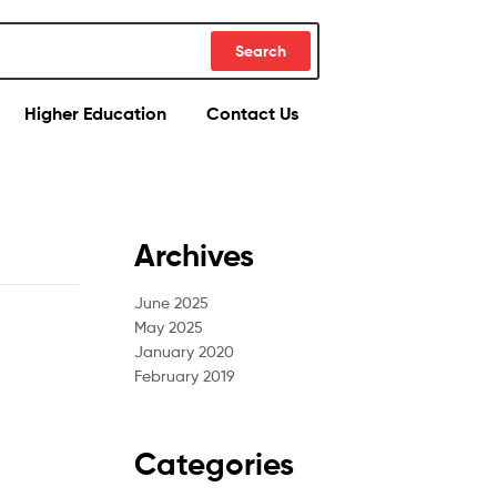
Search
Higher Education
Contact Us
Archives
June 2025
May 2025
January 2020
February 2019
Categories