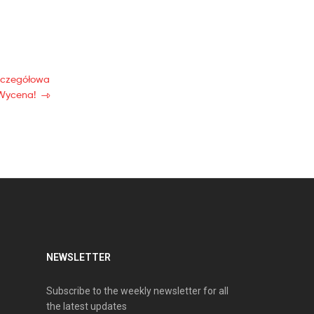
Szczegółowa
Wycena!
NEWSLETTER
Subscribe to the weekly newsletter for all
the latest updates