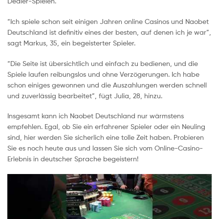
Dealer-Spielen.
“Ich spiele schon seit einigen Jahren online Casinos und Naobet
Deutschland ist definitiv eines der besten, auf denen ich je war”,
sagt Markus, 35, ein begeisterter Spieler.
“Die Seite ist übersichtlich und einfach zu bedienen, und die
Spiele laufen reibungslos und ohne Verzögerungen. Ich habe
schon einiges gewonnen und die Auszahlungen werden schnell
und zuverlässig bearbeitet”, fügt Julia, 28, hinzu.
Insgesamt kann ich Naobet Deutschland nur wärmstens
empfehlen. Egal, ob Sie ein erfahrener Spieler oder ein Neuling
sind, hier werden Sie sicherlich eine tolle Zeit haben. Probieren
Sie es noch heute aus und lassen Sie sich vom Online-Casino-
Erlebnis in deutscher Sprache begeistern!