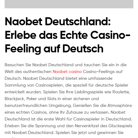
Naobet Deutschland:
Erlebe das Echte Casino-
Feeling auf Deutsch
Besuchen Sie Naobet Deutschland und tauchen Sie ein in die
Welt des authentischen
Naobet casino
Casino-Feelings auf
Deutsch. Naobet Deutschland bietet eine umfassende
Sammlung von Casinospielen, die speziell für deutsche Spieler
entwickelt wurden. Spielen Sie Ihre Lieblingsspiele wie Roulette,
Blackjack, Poker und Slots in einer sicheren und
benutzerfreundlichen Umgebung. Genießen Sie die Atmosphäre
eines echten Casinos, ohne Ihr Zuhause zu verlassen. Naobet
Deutschland ist die erste Wahl für Casinospieler in Deutschland.
Erleben Sie die Spannung und den Nervenkitzel des Glücksspiels
mit Naobet Deutschland. Spielen Sie jetzt und gewinnen Sie