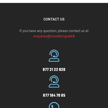
CONTACT US
If you have any question, please contact us at
enquiries@travellersguild.lk
077 21 22 920
077 184 70 85