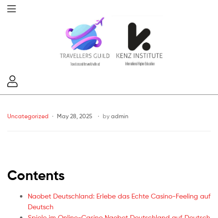
Uncategorized
May 28, 2025
by
admin
Contents
Naobet Deutschland: Erlebe das Echte Casino-Feeling auf
Deutsch
Spiele im Online-Casino Naobet Deutschland auf Deutsch