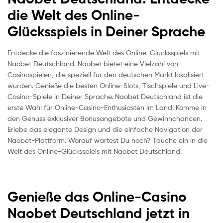
die Welt des Online-
Glücksspiels in Deiner Sprache
Entdecke die faszinierende Welt des Online-Glücksspiels mit
Naobet Deutschland. Naobet bietet eine Vielzahl von
Casinospielen, die speziell für den deutschen Markt lokalisiert
wurden. Genieße die besten Online-Slots, Tischspiele und Live-
Casino-Spiele in Deiner Sprache. Naobet Deutschland ist die
erste Wahl für Online-Casino-Enthusiasten im Land. Komme in
den Genuss exklusiver Bonusangebote und Gewinnchancen.
Erlebe das elegante Design und die einfache Navigation der
Naobet-Plattform. Worauf wartest Du noch? Tauche ein in die
Welt des Online-Glücksspiels mit Naobet Deutschland.
Genieße das Online-Casino
Naobet Deutschland jetzt in